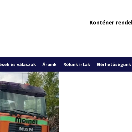
Konténer rendelé
ések és válaszok
Áraink
Rólunk írták
Elérhetőségünk