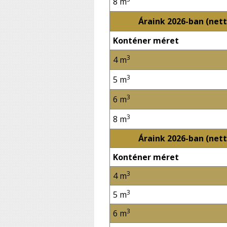
8 m
Áraink 2026-ban (nett
Konténer méret
3
4 m
3
5 m
3
6 m
3
8 m
Áraink 2026-ban
(nett
Konténer méret
3
4 m
3
5 m
3
6 m