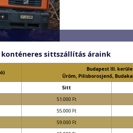
Konténer rendelés
konténeres sittszállítás áraink
Budapest III. kerüle
ó)
Üröm, Pilisborosjenő, Budak
Sitt
51.000 Ft
55.000 Ft
59.000 Ft