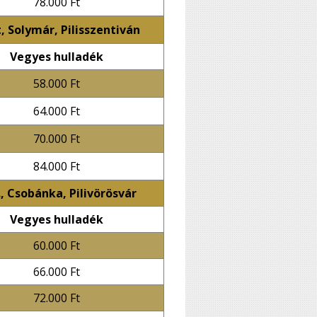
78.000 Ft
let, Solymár, Pilisszentiván
Vegyes hulladék
58.000 Ft
64.000 Ft
70.000 Ft
84.000 Ft
, XV., Csobánka, Pilivörösvár
Vegyes hulladék
60.000 Ft
66.000 Ft
72.000 Ft