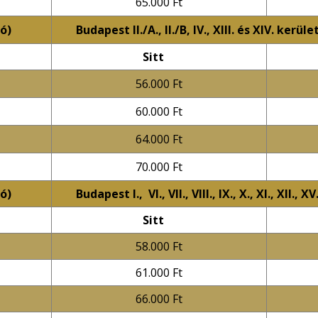
65.000 Ft
ó)
Budapest II./A., II./B, IV., XIII. és XIV. kerü
Sitt
56.000 Ft
60.000 Ft
64.000 Ft
70.000 Ft
ó)
Budapest I., VI., VII., VIII., IX., X., XI., XII.
Sitt
58.000 Ft
61.000 Ft
66.000 Ft