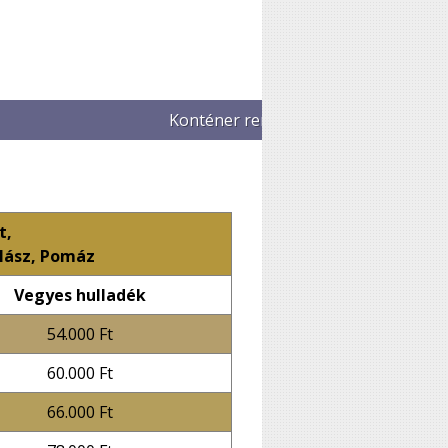
t,
alász, Pomáz
Vegyes hulladék
54.000 Ft
60.000 Ft
66.000 Ft