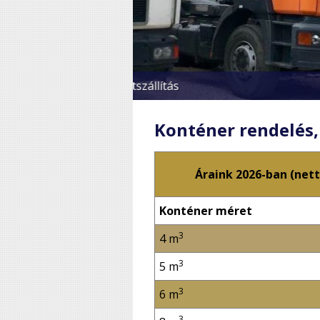
Konténer rendelés, 
Áraink 2026-ban (nett
Konténer méret
3
4 m
3
5 m
3
6 m
3